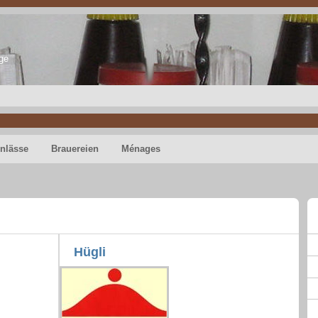
ge
nlässe
Brauereien
Ménages
Hügli