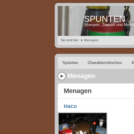
SPUNTEN
Stumpen, Zweierli und Ména
Sie sind hier:
Menagen
Spünten
Charakteristisches
A
Menagen
Menagen
Haco