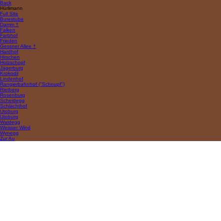
Back
Hürlimann
Full Site
Burestube
Damm †
Falken
Farbhof
Frieden
Gessner Allee †
Hardhof
Hirschen
Holzschopf
Jägerburg
Krokodil
Lindenhof
Rangierbahnhof ("Schnupf")
Rietberg
Rosenburg
Scheidegg
Schlachthof
Utoburg
Utoburg
Waldegg
Weisser Wind
Wynegg
Zur Au